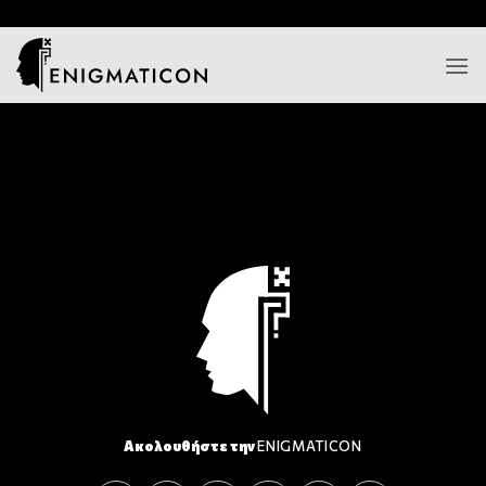
Μετάβαση
/*
*/
στο
περιεχόμενο
Ακολουθήστε την
ENIGMATICON